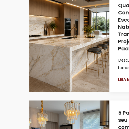
Quar
Com
Esc
Nat
Tra
Proj
Pad
Descu
torno
LEIA
5 P
seu
com