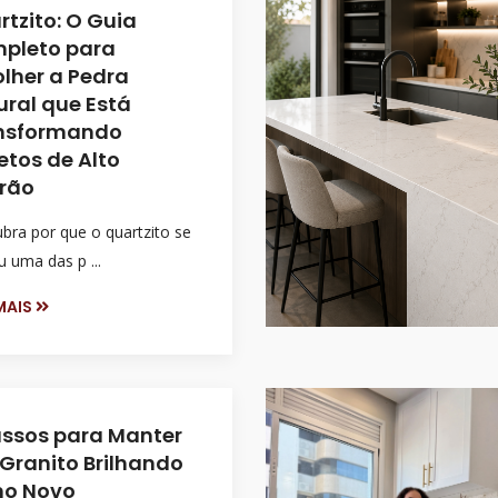
tzito: O Guia
pleto para
olher a Pedra
ural que Está
nsformando
etos de Alto
rão
bra por que o quartzito se
u uma das p ...
 MAIS
assos para Manter
 Granito Brilhando
o Novo