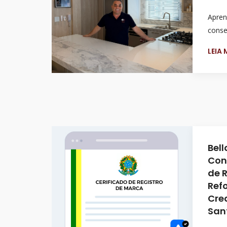
Apren
conser
LEIA
Bell
Con
de 
Ref
Cre
San